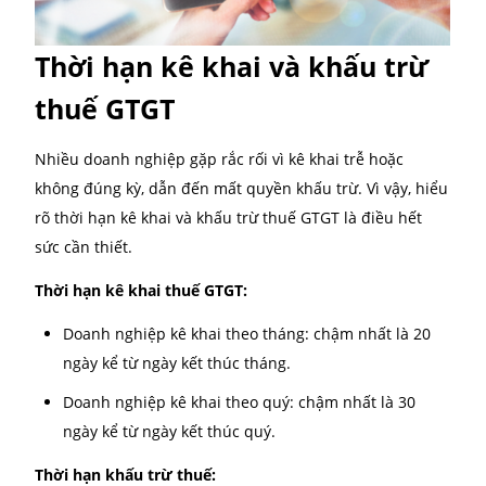
Kê khai đúng thời hạn:
thuế GTGT chỉ được khấu
nếu được kê khai trong thời gian quy định theo
tháng hoặc quý (phần này sẽ được trình bày ở 
sau).
Việc nắm rõ và đảm bảo các điều kiện trên giúp doa
nghiệp tránh bị loại trừ chi phí, bị truy thu hoặc phạ
kê khai sai quy định.