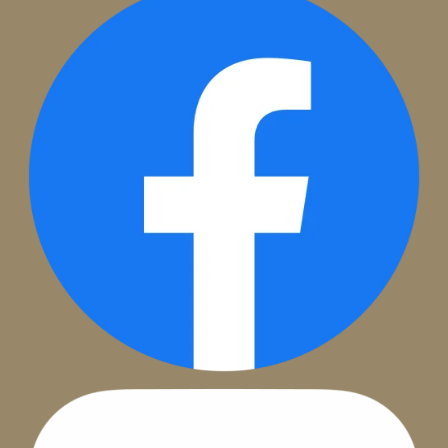
THÀNH LẬP DOANH NGHIỆP TỪ A ĐẾN Z – HỖ T
PHÁP LÝ, KẾ TOÁN, HÓA ĐƠN, CHỮ KÝ SỐ
Tháng 6 6, 2025
ĐĂNG KÝ ĐỂ ĐƯỢC TƯ VẤN MIỄN P