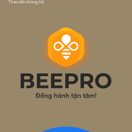
DỊCH VỤ KẾ TOÁN THUẾ TẠI HÀ NỘI
Tháng 6 13, 2025