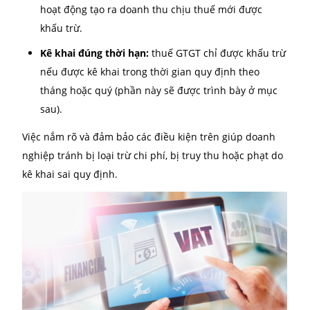
doanh nghiệp cần đảm bảo các điều kiện sau:
Có hóa đơn hợp pháp, hợp lệ, hợp lý:
hóa đơn
GTGT phải do bên bán cung cấp đúng mẫu, có đ
đủ thông tin, không bị sai sót hay chỉnh sửa khô
đúng quy định.
Chứng từ thanh toán qua ngân hàng:
với hóa đ
từ 20 triệu đồng trở lên, doanh nghiệp bắt buộc
thanh toán qua ngân hàng (trừ một số trường h
ngoại lệ được pháp luật cho phép).
Hàng hóa, dịch vụ phục vụ hoạt động sản xuất,
kinh doanh:
chỉ những chi phí đầu vào phục vụ 
hoạt động tạo ra doanh thu chịu thuế mới được
khấu trừ.