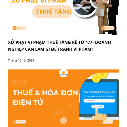
BÀI VIẾT LIÊN QUAN
XỬ PHẠT VI PHẠM THUẾ TĂNG KỂ TỪ 1/7- DOAN
NGHIỆP CẦN LÀM GÌ ĐỂ TRÁNH VI PHẠM?
Tháng 10 10, 2025