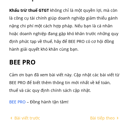
Trong kỳ, doanh nghiệp mua nguyên vật liệu có tổng
là 12 triệu đồng.
Thuế GTGT phải nộp = 20 triệu – 12 triệu = 8 triệu đ
Việc nắm vững cách tính số thuế GTGT phải nộp giú
doanh nghiệp chủ động trong công tác kế toán, đảm
tuân thủ đúng quy định và tránh những sai sót khô
đáng có. Nếu gặp khó khăn trong quá trình thực hiệ
bạn có thể cân nhắc sử dụng dịch vụ kế toán chuyê
nghiệp để được tư vấn và hỗ trợ kịp thời.
Một số lưu ý khi thực hiện
khấu trừ thuế GTGT