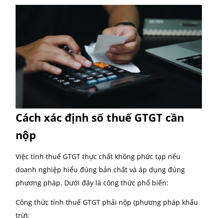
Hợp đồng kinh tế, biên bản giao nhận (nếu có):
Làm rõ tính hợp pháp và tính thực tế của giao dị
Thủ tục thực hiện khấu trừ thu
GTGT
Thủ tục khấu trừ thuế được thực hiện đồng thời với
trình kê khai thuế, cụ thể như sau:
Bước 1:
Tập hợp hóa đơn GTGT đầu vào đủ điều kiệ
khấu trừ trong kỳ tính thuế.
Bước 2:
Kê khai vào chỉ tiêu tương ứng trong Tờ kha
thuế GTGT mẫu 01/GTGT.
Bước 3:
Gửi tờ khai điện tử qua cổng thông tin của 