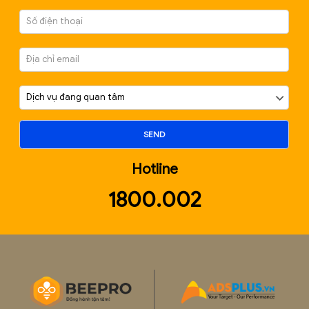
CHÍNH SÁCH THUẾ MỚI ẢNH HƯỞNG ĐẾN DOAN
NGHIỆP 2025
Tháng 10 8, 2025
BÀI VIẾT MỚI NHẤT