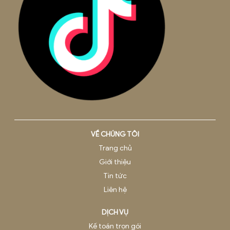
BEE PRO là một thành viên của ADSPLUS.VN
Trụ sở
Hà Nội
: Tầng 12A, Toà nhà Việt Tower, số 1 Thái Hà, Phườn
Trung Liệt, Quận Đống Đa
Văn phòng
Hà Nội:
42 Ngõ 178, Thái Hà, Phường Đống Đa, TP. Hà Nội
Hồ Chí Minh:
Tầng 8, Tòa nhà Việt - Úc, 402 Nguyễn Thị 
Khai, Phường 5, Quận 3.
Đà Nẵng:
Tầng 3, 75-77 đường 3 tháng 2, Phường Thuận
Phước, Quận Hải Châu, Thành phố Đà Nẵng, Việt Nam
Hải Phòng:
Tầng 7, Toà nhà TM
,
Số 8, Lô 28A Đường Lê H
Phong, Phường Gia Viên, TP. Hải Phòng