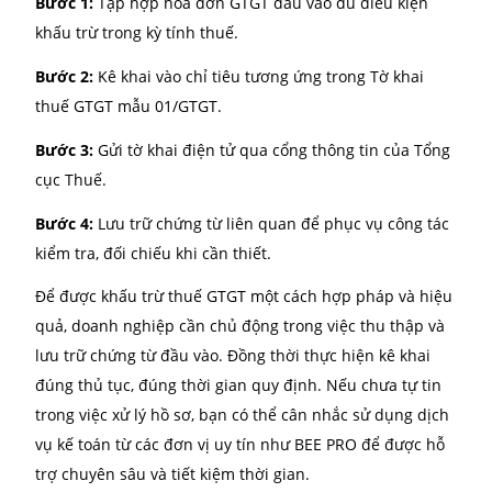
GTGT
Doanh nghiệp cần lưu trữ và cung cấp đầy đủ các lo
sơ sau:
Hóa đơn GTGT hợp pháp:
là hóa đơn điện tử ho
hóa đơn giấy do bên bán cung cấp, có đầy đủ th
tin theo quy định.
Chứng từ thanh toán không dùng tiền mặt:
áp
dụng cho hàng hóa, dịch vụ có giá trị từ 20 triệu
đồng trở lên (trừ các trường hợp được thanh toá
bằng tiền mặt theo quy định). Gồm có ủy nhiệm c
sao kê ngân hàng, giấy báo nợ,…
Tờ khai thuế GTGT hàng tháng/ quý:
Doanh ngh
cần kê khai đúng kỳ tính thuế.