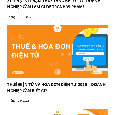
tư, nghị định mới nhất.
Cẩn trọng trong từng khâu từ tiếp nhận hóa đơn đến
khai là cách tốt nhất để doanh nghiệp an tâm về mặ
pháp lý và tối ưu hiệu quả thuế.
Kết luận
Khấu trừ thuế GTGT
không chỉ là một quyền lợi, mà
là công cụ tài chính giúp doanh nghiệp giảm thiểu 
nặng chi phí một cách hợp pháp. Nếu bạn là cá nhâ
hoặc doanh nghiệp đang gặp khó khăn trước những
định phức tạp về thuế, hãy để BEE PRO có cơ hội đồ
hành giải quyết khó khăn cùng bạn.
BEE PRO