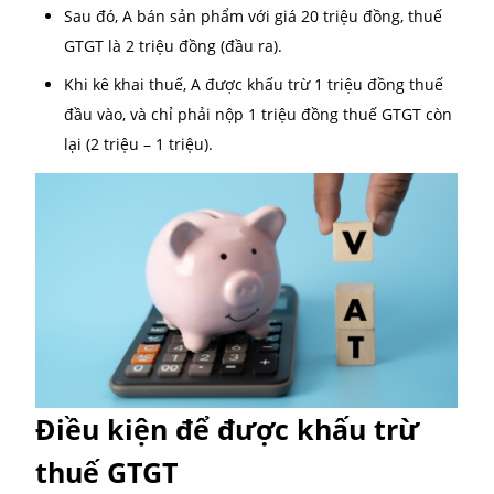
thuế GTGT đầu vào (đã trả cho nhà cung cấp) là 12 t
đồng, thì phần thuế phải nộp cho Nhà nước chỉ còn l
triệu đồng tức là phần chênh lệch sau khi khấu trừ.
Ví dụ:
Doanh nghiệp A mua nguyên vật liệu hết 10 triệ
đồng, trong đó thuế GTGT là 1 triệu đồng (đầu và
Sau đó, A bán sản phẩm với giá 20 triệu đồng, t
GTGT là 2 triệu đồng (đầu ra).
Khi kê khai thuế, A được khấu trừ 1 triệu đồng t
đầu vào, và chỉ phải nộp 1 triệu đồng thuế GTGT
lại (2 triệu – 1 triệu).