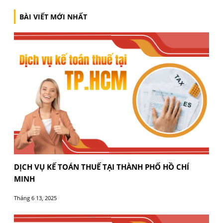
CHÍNH SÁCH THUẾ MỚI ẢNH HƯỞNG ĐẾN DOAN
NGHIỆP 2025
Tháng 10 8, 2025
BÀI VIẾT CÙNG CHUYÊN MỤC