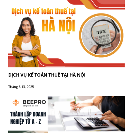
XỬ PHẠT VI PHẠM THUẾ TĂNG KỂ TỪ 1/7- DOAN
NGHIỆP CẦN LÀM GÌ ĐỂ TRÁNH VI PHẠM?
Tháng 10 10, 2025