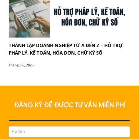
THUẾ ĐIỆN TỬ VÀ HÓA ĐƠN ĐIỆN TỬ 2025 – DO
NGHIỆP CẦN BIẾT GÌ?
Tháng 10 9, 2025