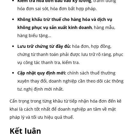
Thuế GTGT phải nộp = Thuế GTGT đầu ra – Thuế GT
đầu vào được khấu trừ
Trong đó:
Thuế GTGT đầu ra = Giá trị hàng hóa, dịch vụ bá
x Thuế suất GTGT tương ứng (5%, 8%, 10%)
Thuế GTGT đầu vào: Là tổng thuế GTGT trên hóa
mua hàng hóa, dịch vụ phục vụ cho hoạt động s
xuất, kinh doanh.
Ví dụ:
Doanh nghiệp bán hàng hóa với tổng giá trị 220 triệ
đồng (bao gồm VAT 10%). Thuế GTGT đầu ra = 220 tr
10% = 20 triệu.