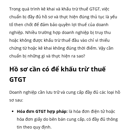
ngày kể từ ngày kết thúc quý.
Thời hạn khấu trừ thuế:
Theo Điều 15 Thông tư 219/2013/TT-BTC, thuế G
đầu vào được kê khai, khấu trừ trong vòng 6 thá
từ tháng phát sinh hóa đơn.
Nếu quá thời hạn này mà chưa kê khai thì doan
nghiệp không còn được quyền khấu trừ, trừ một 
trường hợp đặc biệt có hướng dẫn cụ thể từ cơ 
thuế.
Hãy chủ động theo dõi và nộp tờ khai đúng hạn để
không bỏ lỡ quyền lợi thuế chính đáng. Việc nắm rõ 
trình kê khai là bước quan trọng trong quản lý tài c
– kế toán. Đặc biệt là đối với các doanh nghiệp đang