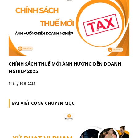
Cảm ơn bạn đã xem bài viết này. Cập nhật các bài vi
BEE PRO để biết thêm thông tin mới nhất về kế toán,
thuế và các quy định chính sách cập nhật.
BEE PRO
– Đồng hành tận tâm!
Bài viết trước
Bài tiếp t
Thẻ:
doanh nghiệp
,
Khấu trừ thuế
,
khấu trừ thuế GT
thuế GTGT