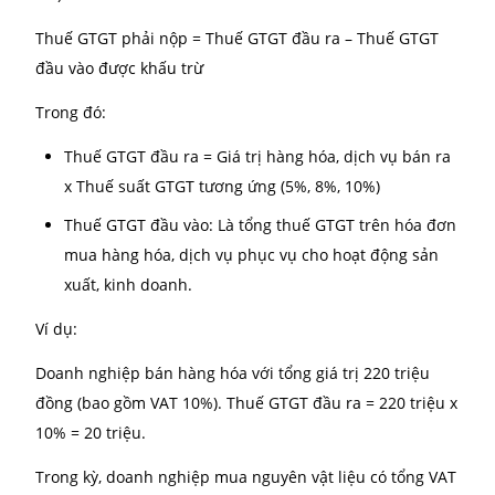
cục Thuế.
Bước 4:
Lưu trữ chứng từ liên quan để phục vụ công
kiểm tra, đối chiếu khi cần thiết.
Để được khấu trừ thuế GTGT một cách hợp pháp và 
quả, doanh nghiệp cần chủ động trong việc thu thập
lưu trữ chứng từ đầu vào. Đồng thời thực hiện kê kh
đúng thủ tục, đúng thời gian quy định. Nếu chưa tự 
trong việc xử lý hồ sơ, bạn có thể cân nhắc sử dụng 
vụ kế toán từ các đơn vị uy tín như BEE PRO để được
trợ chuyên sâu và tiết kiệm thời gian.