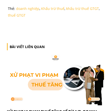
Ngoài việc hiểu rõ cách tính và điều kiện khấu trừ t
GTGT, doanh nghiệp cần lưu ý một số điểm sau để t
vi phạm:
Kiểm tra hóa đơn đầu vào kỹ lưỡng
, tránh dùn
hóa đơn sai sót, hóa đơn bất hợp pháp.
Không khấu trừ thuế cho hàng hóa và dịch vụ
không phục vụ sản xuất kinh doanh
, hàng mẫu,
hàng biếu tặng…
Lưu trữ chứng từ đầy đủ:
hóa đơn, hợp đồng,
chứng từ thanh toán phải được lưu trữ rõ ràng, 
vụ công tác thanh tra, kiểm tra.
Cập nhật quy định mới:
chính sách thuế thườn
xuyên thay đổi, doanh nghiệp cần theo dõi các t