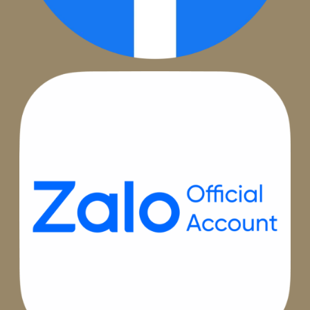
Hotline
1800.002
BEE PRO là một thành viên của ADSPLUS.VN
Trụ sở
Hà Nội
: Tầng 12A, Toà nhà Việt Tower, số 1 Thái Hà, Phườn
Trung Liệt, Quận Đống Đa