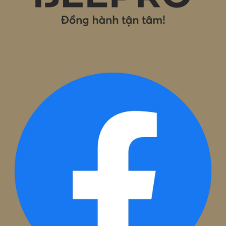
ĐĂNG KÝ ĐỂ ĐƯỢC TƯ VẤN MIỄN P