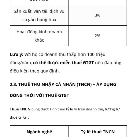
tỷ lệ trên doanh thu. Mức thuế suất sẽ thay đổi tùy theo ngành 
Ngành nghề
Tỷ lệ thuế GTGT
Phân phối, cung cấp hàng
1%
hóa
Dịch vụ, xây dựng không
5%
bao thầu
Sản xuất, vận tải, dịch vụ
3%
có gắn hàng hóa
Hoạt động kinh doanh
2%
khác
Lưu ý:
Với hộ có doanh thu thấp hơn 100 triệu