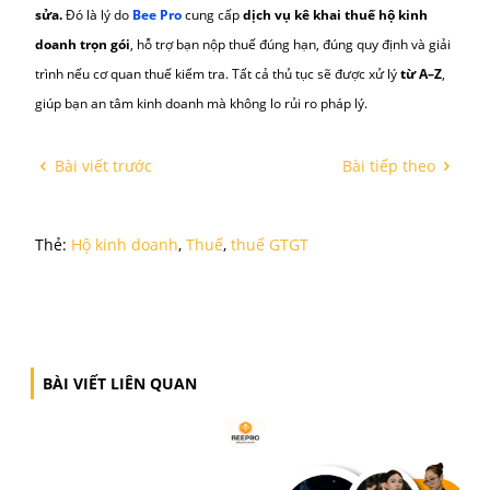
PHẢI NỘP
Để hạn chế rủi ro và tối ưu chi phí thuế, hộ kinh doanh có thể á
một số cách sau:
Lập sổ sách doanh thu đơn giản:
Ghi chép đầy đủ doanh thu, chi phí để dễ đối chiếu khi cơ quan 
kiểm tra.
Đăng ký ngành nghề kinh doanh chính xác
:
Mỗi ngành có tỷ lệ phần trăm thuế khác nhau, đăng ký đúng sẽ 
tránh bị áp thuế cao.
Tận dụng chính sách miễn, giảm
:
Nếu doanh thu dưới ngưỡng chịu thuế hoặc thuộc diện ưu đãi, 