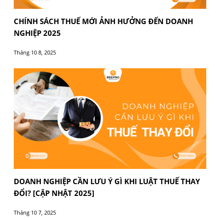
giúp bạn an tâm kinh doanh mà không lo rủi ro pháp lý.
Bài viết trước
Bài tiếp t
Thẻ:
Hộ kinh doanh
,
Thuế
,
thuế GTGT
BÀI VIẾT LIÊN QUAN