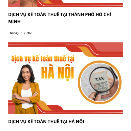
XỬ PHẠT VI PHẠM THUẾ TĂNG KỂ TỪ 1/7- DOAN
NGHIỆP CẦN LÀM GÌ ĐỂ TRÁNH VI PHẠM?
Tháng 10 10, 2025
THUẾ ĐIỆN TỬ VÀ HÓA ĐƠN ĐIỆN TỬ 2025 – DO
NGHIỆP CẦN BIẾT GÌ?