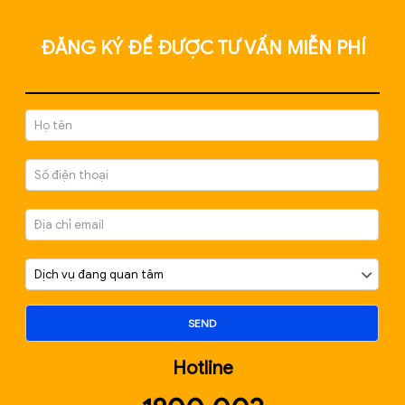
BÀI VIẾT MỚI NHẤT
DỊCH VỤ KẾ TOÁN THUẾ TẠI THÀNH PHỐ HỒ CHÍ
MINH