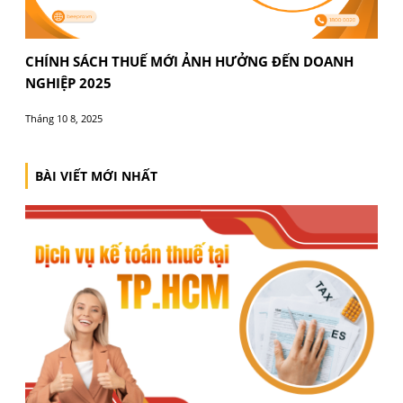
DOANH NGHIỆP CẦN LƯU Ý GÌ KHI LUẬT THUẾ T
ĐỔI? [CẬP NHẬT 2025]
Tháng 10 7, 2025
BÀI VIẾT CÙNG CHUYÊN MỤC