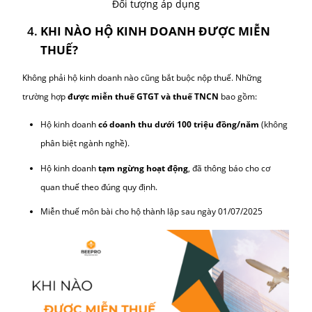
Tuy nhiên, mức thuế và phương thức nộp sẽ khác nhau tùy vào
doanh thu thực tế, số lượng lao động, ngành nghề hoạt động. H
doanh nhỏ lẻ, doanh thu thấp hoặc không có địa điểm cố định c
được miễn một số loại thuế, nhưng vẫn cần khai báo với cơ qua
để xác định chính xác nghĩa vụ của mình
Đối tượng áp dụng