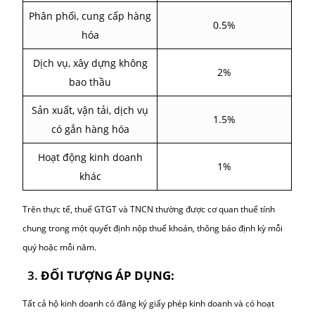
đồng/năm,
có thể được miễn thuế GTGT
nếu đáp ứ
điều kiện theo quy định.
2.3. THUẾ THU NHẬP CÁ NHÂN (TNCN) – ÁP DỤNG
ĐỒNG THỜI VỚI THUẾ GTGT
Thuế TNCN
cũng được tính theo tỷ lệ % trên doanh thu, tương 
thuế GTGT:
Ngành nghề
Tỷ lệ thuế TNCN
Phân phối, cung cấp hàng
0.5%
hóa
Dịch vụ, xây dựng không
2%
bao thầu