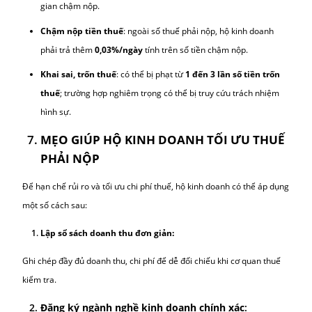
Cơ quan thuế ấn định doanh thu và số thuế phải nộp, phổ biến v
kinh doanh nhỏ
Kê khai sổ sách:
Áp dụng cho hộ có quy mô lớn, có thể lập hóa đơn, chứng từ đầ
– đầu ra để kê khai chi tiết
Cách nộp thuế:
Trực tiếp tại kho bạc nhà nước
Nộp qua ngân hàng điện tử
Qua cổng Thuế điện tử:
https://thuedientu.gdt.gov.vn
(áp dụng c
và cá nhân kinh doanh)