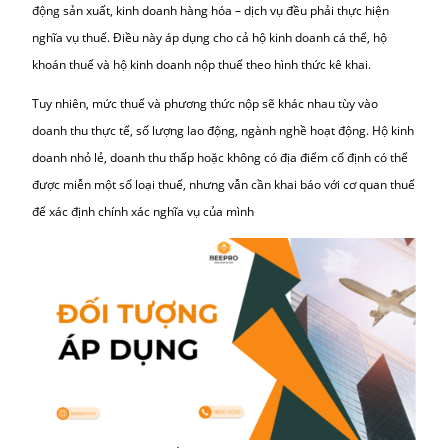
Sản xuất, vận tải, dịch vụ
1.5%
có gắn hàng hóa
Hoạt động kinh doanh
1%
khác
Trên thực tế, thuế GTGT và TNCN thường được cơ quan thuế tí
chung trong một quyết định nộp thuế khoán, thông báo định kỳ 
quý hoặc mỗi năm.
ĐỐI TƯỢNG ÁP DỤNG:
Tất cả hộ kinh doanh có đăng ký giấy phép kinh doanh và có hoạ
động sản xuất, kinh doanh hàng hóa – dịch vụ đều phải thực hiệ
nghĩa vụ thuế. Điều này áp dụng cho cả hộ kinh doanh cá thể, h
khoán thuế và hộ kinh doanh nộp thuế theo hình thức kê khai.