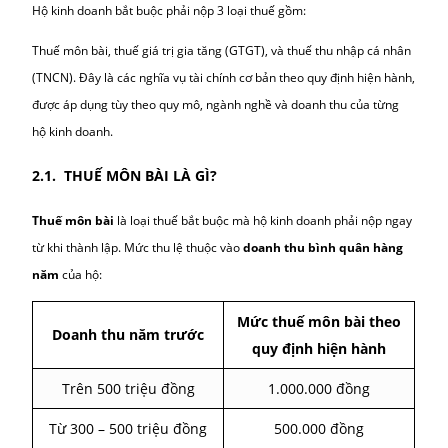
CÁC LOẠI THUẾ HỘ KINH DOANH BẮT
BUỘC PHẢI NỘP
Hộ kinh doanh bắt buộc phải nộp 3 loại thuế gồm:
Thuế môn bài, thuế giá trị gia tăng (GTGT), và thuế thu nhập cá
(TNCN). Đây là các nghĩa vụ tài chính cơ bản theo quy định hiện
được áp dụng tùy theo quy mô, ngành nghề và doanh thu của t
hộ kinh doanh.
2.1. THUẾ MÔN BÀI LÀ GÌ?
Thuế môn bài
là loại thuế bắt buộc mà hộ kinh doanh phải nộp
từ khi thành lập. Mức thu lệ thuộc vào
doanh thu bình quân h
năm
của hộ:
Mức thuế môn bài t