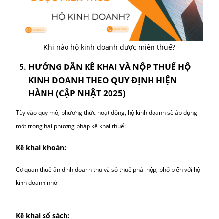
KHI NÀO HỘ KINH DOANH ĐƯỢC MIỄ
THUẾ?
Không phải hộ kinh doanh nào cũng bắt buộc nộp thuế. Những
trường hợp
được miễn thuế GTGT và thuế TNCN
bao gồm:
Hộ kinh doanh
có doanh thu dưới 100 triệu đồng/năm
(
phân biệt ngành nghề).
Hộ kinh doanh
tạm ngừng hoạt động
, đã thông báo cho c
quan thuế theo đúng quy định.
Miễn thuế môn bài cho hộ thành lập sau ngày 01/07/2025