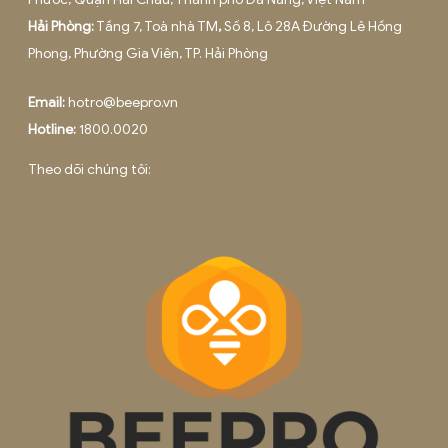
THÀNH LẬP DOANH NGHIỆP TỪ A ĐẾN Z – HỖ T
PHÁP LÝ, KẾ TOÁN, HÓA ĐƠN, CHỮ KÝ SỐ
Tháng 6 6, 2025