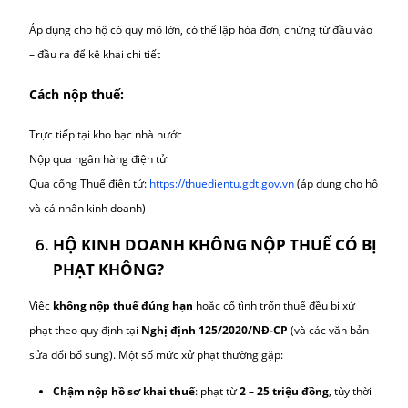
Khi nào hộ kinh doanh được miễn thuế?
HƯỚNG DẪN KÊ KHAI VÀ NỘP THUẾ H
KINH DOANH THEO QUY ĐỊNH HIỆN
HÀNH (CẬP NHẬT 2025)
Tùy vào quy mô, phương thức hoạt động, hộ kinh doanh sẽ áp 
một trong hai phương pháp kê khai thuế:
Kê khai khoán: