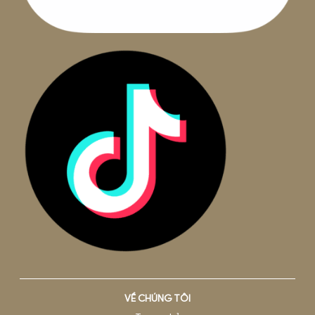
Văn phòng
Hà Nội:
42 Ngõ 178, Thái Hà, Phường Đống Đa, TP. Hà Nội
Hồ Chí Minh:
Tầng 8, Tòa nhà Việt - Úc, 402 Nguyễn Thị 
Khai, Phường 5, Quận 3.
Đà Nẵng:
Tầng 3, 75-77 đường 3 tháng 2, Phường Thuận
Phước, Quận Hải Châu, Thành phố Đà Nẵng, Việt Nam
Hải Phòng:
Tầng 7, Toà nhà TM
,
Số 8, Lô 28A Đường Lê H
Phong, Phường Gia Viên, TP. Hải Phòng
Email:
hotro@beepro.vn
Hotline:
1800.0020
Theo dõi chúng tôi: