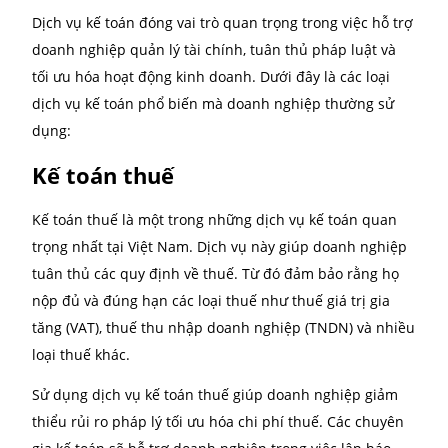
việc đầu tư mới cho đến việc cắt giảm chi phí.
Hơn nữa, các chuyên gia kế toán có thể giúp doanh
nghiệp phân tích các chỉ số tài chính. Từ đó đưa ra 
khuyến nghị hữu ích nhằm tối ưu hóa hoạt động tài
chính. Điều này giúp doanh nghiệp phát hiện sớm c
vấn đề tiềm ẩn, tạo ra các cơ hội phát triển bền vữn
trong tương lai. Việc duy trì một hệ thống tài chính 
mạnh không chỉ là một yếu tố quan trọng để tồn tại
đây còn là chìa khóa cho sự thành công lâu dài của
doanh nghiệp.
Các loại dịch vụ kế toán hiệ
nay tại Việt Nam