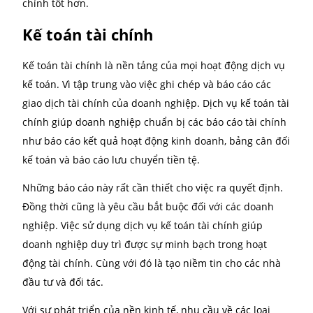
thiểu rủi ro pháp lý tối ưu hóa chi phí thuế. Các chu
gia kế toán sẽ hỗ trợ doanh nghiệp trong việc lập bá
cáo thuế, kiểm tra và rà soát các khoản thuế phải nộ
Từ đó giảm thiểu sai sót có thể xảy ra.
Kế toán quản trị
Kế toán quản trị đóng vai trò quan trọng trong việc 
cấp thông tin cho các nhà quản lý trong việc ra quyế
định. Dịch vụ này giúp doanh nghiệp phân tích chi p
doanh thu và lợi nhuận. Từ đó đưa ra các chiến lược
kinh doanh hiệu quả.
Việc nắm rõ thông tin tài chính thông qua kế toán q
trị giúp doanh nghiệp phát hiện kịp thời các vấn đề