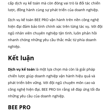
BEE PRO xây dựng quy trình làm việc chuyên nghiệp
minh bạch và hiệu quả, giúp doanh nghiệp nắm rõ 
bước thực hiện.
Tư vấn ban đầu:
Đội ngũ tư vấn sẽ tìm hiểu nhu
cụ thể của doanh nghiệp để đề xuất giải pháp p
hợp.
Kế hoạch rõ ràng:
Lập kế hoạch và xác định các
thời gian hoàn thành từng hạng mục công việc.
Báo cáo định kỳ:
Cung cấp báo cáo chi tiết và m
bạch về tiến độ cũng như kết quả công việc.
Cam kết chất lượng:
Quy trình được kiểm soát 
chẽ để đảm bảo độ chính xác và đúng hạn.