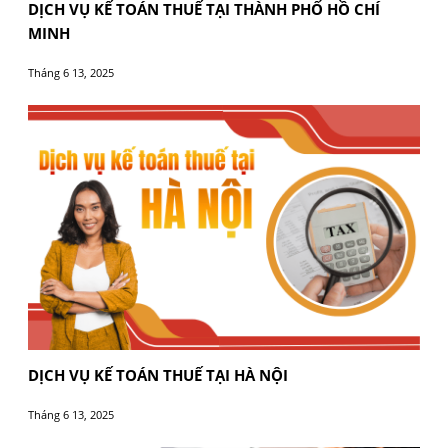
XỬ PHẠT VI PHẠM THUẾ TĂNG KỂ TỪ 1/7- DOAN
NGHIỆP CẦN LÀM GÌ ĐỂ TRÁNH VI PHẠM?
Tháng 10 10, 2025