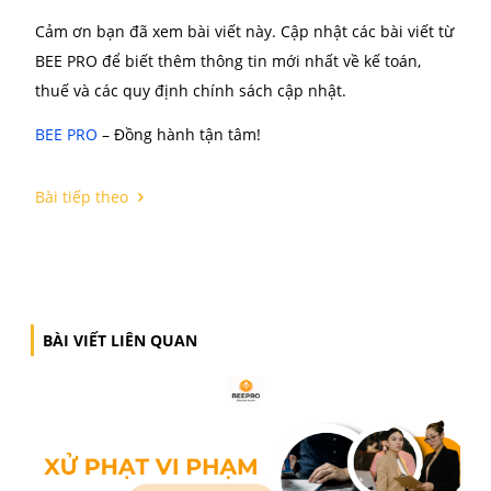
Chi phí hợp lý
BEE PRO hiểu rằng mỗi doanh nghiệp đều có ngân s
khác nhau. Vì vậy dịch vụ được thiết kế linh hoạt để
hợp với mọi quy mô. Tổng chi phí trọn gói chỉ từ
300k/tháng. Con số thấp hơn nhiều so với việc thuê 
toán viên, Kế toán Trưởng có kinh nghiệm tại doanh
nghiệp. Giúp doanh nghiệp tiết kiệm chi phí lên tới 
Hỗ trợ 24/7
Đội ngũ hỗ trợ sẵn sàng giải quyết các vấn đề kế toá
hoặc thuế ngay khi doanh nghiệp yêu cầu. Hỗ trợ d
nghiệp trong các kỳ quyết toán, kiểm toán hoặc khi c
thay đổi pháp luật liên quan. BEE PRO không chỉ cu
cấp dịch vụ kế toán mà còn đóng vai trò là đối tác c