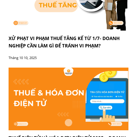
lược, đồng hành cùng sự phát triển của doanh nghiệ
Dịch vụ kế toán BEE PRO vận hành trên nền công ng
hiện đại đảm bảo tính chính xác trên từng tác vụ. Vớ
ngũ nhân viên chuyên nghiệp tận tình, luôn phản hồ
nhanh chóng những yêu cầu thắc mắc từ phía doan
nghiệp.
Kết luận​
Dịch vụ kế toán
là một lựa chọn mà còn là giải pháp
chiến lược giúp doanh nghiệp vận hành hiệu quả và
phát triển bền vững. Với đội ngũ chuyên môn cao và
công nghệ hiện đại, BEE PRO tin rằng sẽ đáp ứng tối
những yêu cầu của doanh nghiệp.