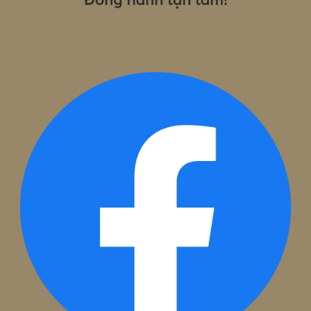
PHÁP LÝ, KẾ TOÁN, HÓA ĐƠN, CHỮ KÝ SỐ
Tháng 6 6, 2025
ĐĂNG KÝ ĐỂ ĐƯỢC TƯ VẤN MIỄN P