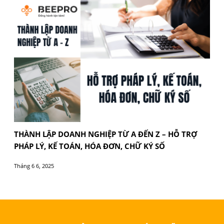
THUẾ ĐIỆN TỬ VÀ HÓA ĐƠN ĐIỆN TỬ 2025 – DO
NGHIỆP CẦN BIẾT GÌ?
Tháng 10 9, 2025