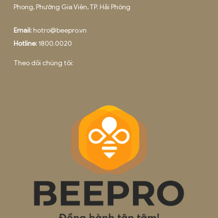
DỊCH VỤ KẾ TOÁN THUẾ TẠI HÀ NỘI
Tháng 6 13, 2025
THÀNH LẬP DOANH NGHIỆP TỪ A ĐẾN Z – HỖ T