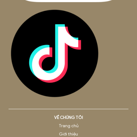
Trụ sở
Hà Nội
: Tầng 12A, Toà nhà Việt Tower, số 1 Thái Hà, Phườn
Trung Liệt, Quận Đống Đa
Văn phòng
Hà Nội:
42 Ngõ 178, Thái Hà, Phường Đống Đa, TP. Hà Nội
Hồ Chí Minh:
Tầng 8, Tòa nhà Việt - Úc, 402 Nguyễn Thị 
Khai, Phường 5, Quận 3.
Đà Nẵng:
Tầng 3, 75-77 đường 3 tháng 2, Phường Thuận
Phước, Quận Hải Châu, Thành phố Đà Nẵng, Việt Nam
Hải Phòng:
Tầng 7, Toà nhà TM
,
Số 8, Lô 28A Đường Lê H
Phong, Phường Gia Viên, TP. Hải Phòng
Email:
hotro@beepro.vn
Hotline:
1800.0020