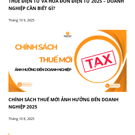
BEE PRO
Cảm ơn bạn đã xem bài viết này. Cập nhật các bài vi
BEE PRO để biết thêm thông tin mới nhất về kế toán,
thuế và các quy định chính sách cập nhật.
BEE PRO
– Đồng hành tận tâm!
Bài tiếp theo
BÀI VIẾT LIÊN QUAN