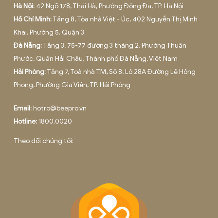
ĐĂNG KÝ ĐỂ ĐƯỢC TƯ VẤN MIỄN P
Hotline