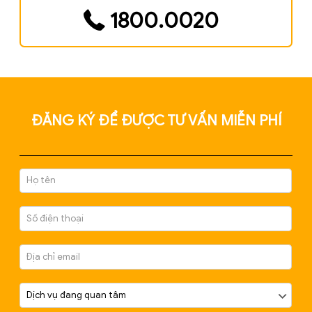
nhiều thời gian. Chính vì vậy, để tiết kiệm thời gian, công s
bạn có thể tham khảo
dịch vụ
thay đổi ngành nghề kinh
doanh của
Bee
Pro.
Bạn muốn
Thay đổi ngành nghề?
Hãy chọn
BEE
PRO