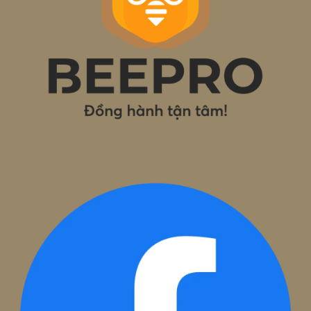
1800.002
BEE PRO là một thành viên của ADSPLUS.VN
Trụ sở
Hà Nội
: Tầng 12A, Toà nhà Việt Tower, số 1 Thái Hà, Phườn
Trung Liệt, Quận Đống Đa
Văn phòng
Hà Nội:
42 Ngõ 178, Thái Hà, Phường Đống Đa, TP. Hà Nội