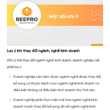
doanh của công ty (đối với công ty TNHH và Công ty
phần);
Quyết định về việc thay đổi, bổ sung ngành, nghề ki
doanh của công ty;
Bản sao Giấy chứng nhận đăng ký đầu tư (nếu có);
Tùy loại hình doanh nghiệp mà hồ sơ thay đổi ngành ngh
sự khác nhau như: Biên bản, Quyết định, Thông báo thay
về ngành nghề kinh doanh có sự khác nhau. Quý khách
lưu ý nếu tự nộp hồ sơ cần cẩn thận để không bị từ chối 
từ cơ quan nhà nước, phải nộp đi nôp lại nhiều lần).