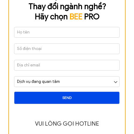
kinh doanh có điều kiện, cần phải xin giấy phép đủ đ
kiện kinh doanh thì doanh nghiệp cần phải xin giấy 
trước khi hoạt động kinh doanh.
Đối với ngành nghề kinh doanh doanh nghiệp không
nhu cầu hoạt động kinh doanh hoặc đã được sửa đổi
bỏ theo Quyết định 27/2018/QĐ-TTg về hệ thống n
nghề kinh tế Việt Nam doanh nghiệp cần xóa bỏ hoặ
đổi ngành nghề theo quy định hiện hành
Hồ sơ, thủ tục Thay đổi ngành nghề kinh doanh công ty rấ
phức tạp và phải cần lưu ý rất nhiều. Bạn cần phải chuẩn b
đủ các loại giấy tờ như chia sẻ ở trên. Từ giai đoạn chuẩn b
sơ cho đến giai đoạn làm thủ tục đăng ký với Sở KH&ĐT k