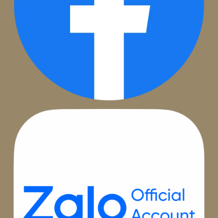
Hồ Chí Minh:
Tầng 8, Tòa nhà Việt - Úc, 402 Nguyễn Thị 
Khai, Phường 5, Quận 3.
Đà Nẵng:
Tầng 3, 75-77 đường 3 tháng 2, Phường Thuận
Phước, Quận Hải Châu, Thành phố Đà Nẵng, Việt Nam
Hải Phòng:
Tầng 7, Toà nhà TM
,
Số 8, Lô 28A Đường Lê H
Phong, Phường Gia Viên, TP. Hải Phòng
Email:
hotro@beepro.vn
Hotline:
1800.0020
Theo dõi chúng tôi: