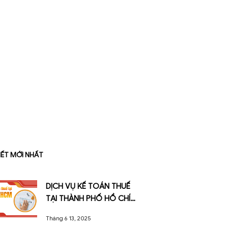
ật mới
BÀI VIẾT MỚI NHẤT