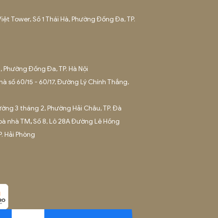
O là một thành viên của ADSPLUS.VN
: Tầng 12A, Toà nhà Việt Tower, Số 1 Thái Hà, Phường Đống Đa, 
hòng
:
42 Ngõ 178, Thái Hà, Phường Đống Đa, TP. Hà Nội
 Minh:
Tầng 4, Toà nhà số 60/15 - 60/17, Đường Lý Chính Thắng
g Xuân Hoà, TP.HCM