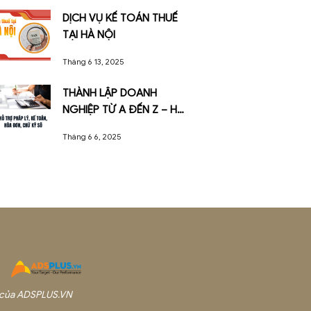
DỊCH VỤ KẾ TOÁN THUẾ
TẠI THÀNH PHỐ HỒ CHÍ
MINH
Tháng 6 13, 2025
DỊCH VỤ KẾ TOÁN THUẾ
TẠI HÀ NỘI
Tháng 6 13, 2025
THÀNH LẬP DOANH
NGHIỆP TỪ A ĐẾN Z – 
TRỢ PHÁP LÝ, KẾ TOÁN,
Tháng 6 6, 2025
HÓA ĐƠN, CHỮ KÝ SỐ