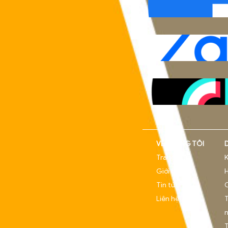
Đà Nẵ
Nẵng
Phong,
Email:
Hotline
Theo d