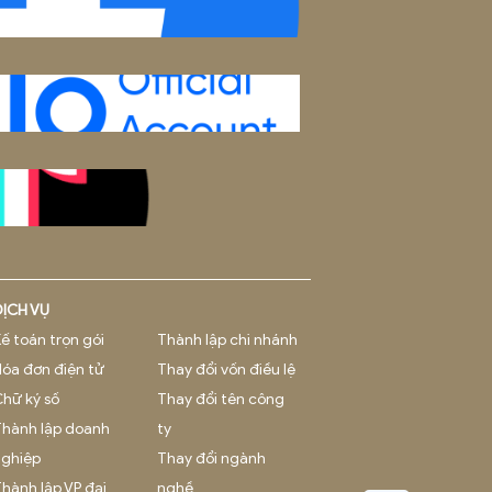
ng:
Tầng 3, 75-77 Đường 3 tháng 2, Phường Hải Châu, TP. Đà
Hải Phòng:
Tầng 7, Toà nhà TM
,
Số 8, Lô 28A Đường Lê Hồng
 Phường Gia Viên, TP. Hải Phòng
hotro@beepro.vn
:
1800.0020
õi chúng tôi: