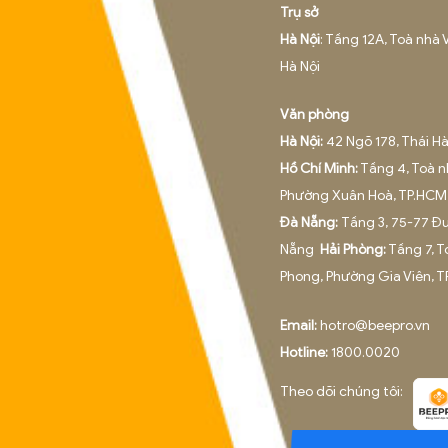
TƯ
BEE PR
Trụ sở
Hà Nội
Hà Nội
Văn p
Hà Nội
Hồ Chí
Phườn