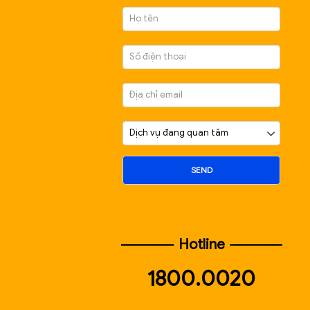
ĐĂNG KÝ ĐỂ ĐƯỢC 
VẤN MIỄN PHÍ