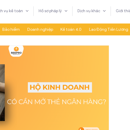
Dịch vụ kế toán
Hồ sơ pháp lý
Dịch vụ 
ang chủ
Bảo hiểm
Doanh nghiệp
Kế toán 4.0
La