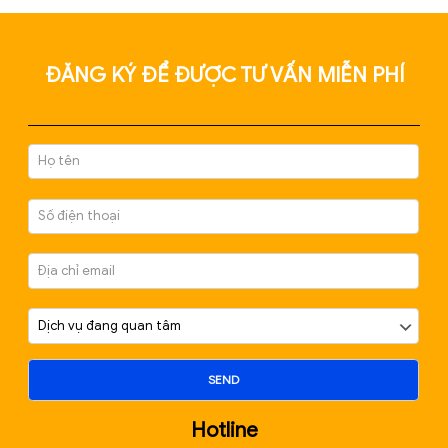
THÀNH LẬP DOANH NGHIỆP TỪ A ĐẾN Z – HỖ TRỢ
PHÁP LÝ, KẾ TOÁN, HÓA ĐƠN, CHỮ KÝ SỐ
Tháng 6 6, 2025
ĐĂNG KÝ ĐỂ ĐƯỢC TƯ VẤN MIỄN P