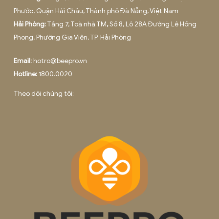
BEE PRO là một thành viên của ADSPLUS.VN
Trụ sở
Hà Nội
: Tầng 12A, Toà nhà Việt Tower, số 1 Thái Hà, Phườn
Trung Liệt, Quận Đống Đa
Văn phòng
Hà Nội:
42 Ngõ 178, Thái Hà, Phường Đống Đa, TP. Hà Nội
Hồ Chí Minh:
Tầng 8, Tòa nhà Việt - Úc, 402 Nguyễn Thị 
Khai, Phường 5, Quận 3.
Đà Nẵng:
Tầng 3, 75-77 đường 3 tháng 2, Phường Thuận