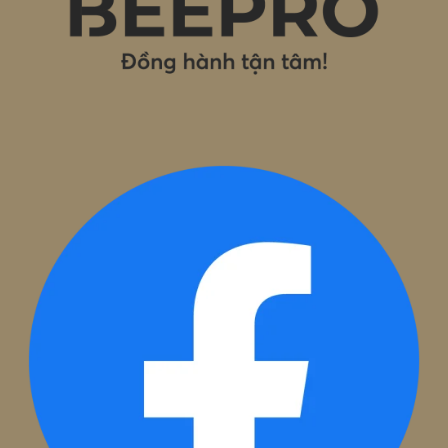
Phước, Quận Hải Châu, Thành phố Đà Nẵng, Việt Nam
Hải Phòng:
Tầng 7, Toà nhà TM
,
Số 8, Lô 28A Đường Lê H
Phong, Phường Gia Viên, TP. Hải Phòng
Email:
hotro@beepro.vn
Hotline:
1800.0020
Theo dõi chúng tôi: