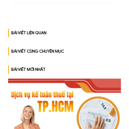
chính thức có hiệu lực, tác động trực tiếp đến hoạ
động quản lý thuế của
[…]
BÀI VIẾT LIÊN QUAN
BÀI VIẾT CÙNG CHUYÊN MỤC
BÀI VIẾT MỚI NHẤT