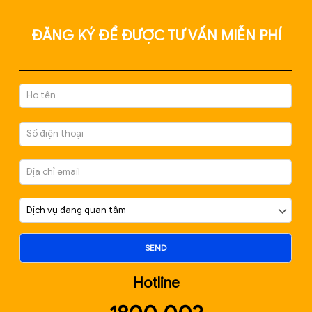
THÀNH LẬP DOANH NGHIỆP TỪ A ĐẾN Z – HỖ TRỢ
PHÁP LÝ, KẾ TOÁN, HÓA ĐƠN, CHỮ KÝ SỐ
Tháng 6 6, 2025
ĐĂNG KÝ ĐỂ ĐƯỢC TƯ VẤN MIỄN P