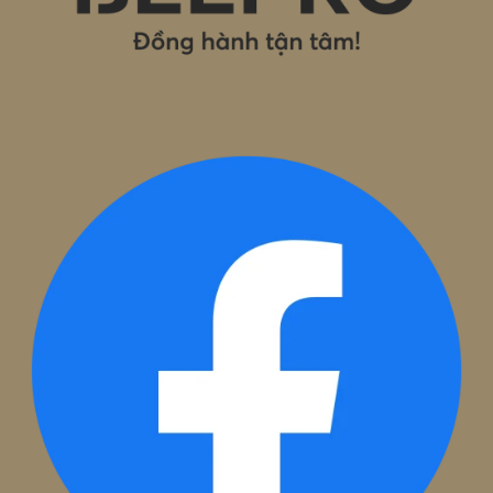
Hải Phòng:
Tầng 7, Toà nhà TM
,
Số 8, Lô 28A Đường Lê H
Phong, Phường Gia Viên, TP. Hải Phòng
Email:
hotro@beepro.vn
Hotline:
1800.0020
Theo dõi chúng tôi: