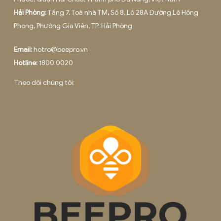
BEE PRO là một thành viên của ADSPLUS.VN
Trụ sở
Hà Nội
: Tầng 12A, Toà nhà Việt Tower, số 1 Thái Hà, Phườn
Trung Liệt, Quận Đống Đa
Văn phòng
Hà Nội:
42 Ngõ 178, Thái Hà, Phường Đống Đa, TP. Hà Nội
Hồ Chí Minh:
Tầng 8, Tòa nhà Việt - Úc, 402 Nguyễn Thị 
Khai, Phường 5, Quận 3.
Đà Nẵng:
Tầng 3, 75-77 đường 3 tháng 2, Phường Thuận
Phước, Quận Hải Châu, Thành phố Đà Nẵng, Việt Nam